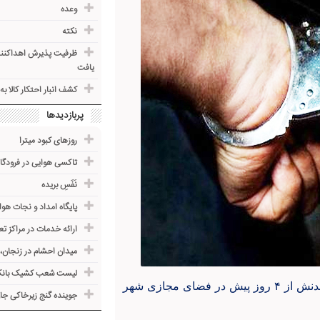
وعده
نکته
یافت
کشف انبار احتکار کالا به ارزش ۵۲ میلیارد ری
پربازدیدها
روزهای کبود میترا
تاکسی هوایی در فرودگاه
نَفَسِ بریده
پایگاه امداد و نجات هوا
ارائه خدمات در مراکز 
میدان احشام در زنجان، با
لیست شعب کشیک بانک‌
الهام احمدی- پرونده گم شدن پسر ۱۲ ساله‌ای که خبر گم شدنش از ۴ روز پیش در فضای مجازی شهر
جوینده گنج زیرخاکی جا