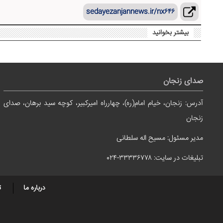
sedayezanjannews.ir/nx۶۴۶
بیشتر بخوانید
صدای زنجان
آدرس: زنجان، خیام امام(ره)، چهارراه امیرکبیر، کوچه سید برهان، صدای
زنجان
مدیر مسئول: مسیح اله سلطانی
تبلیغات در سایت: ۳۳۳۳۶۷۷۸-۰۲۴
درباره ما
ت