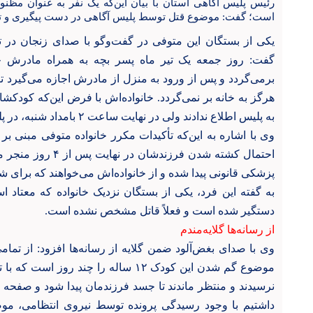
رئیس پلیس آگاهی استان با بیان این‌که یک نفر به عنوان مظنو
است؛ گفت: موضوع قتل توسط پلیس آگاهی در دست پیگیری و 
یکی از بستگان این متوفی در گفت‌وگو با صدای زنجان در
گفت: روز جمعه یک تیر ماه پسر بچه به همراه مادرش ح
برمی‌گردد و پس از ورود به منزل از مادرش اجازه می‌گیرد تا
هرگز به خانه بر نمی‌گردد. خانواده‌اش با فرض این‌که کودک
به پلیس اطلاع ندادند ولی در نهایت ساعت ۲ بامداد شنبه، در پلیس آگاهی پرونده تشکیل می‌شود .
وی با اشاره به این‌که تأکیدات مکرر خانواده متوفی مبنی بر
احتمال کشته شدن فرزن
پزشکی قانونی پیدا شده و از خانواده‌اش می‌خواهند که برای ش
به گفته این فرد، یکی از بستگان نزدیک خانواده که معتاد
دستگیر شده است و فعلاً قاتل مشخص نشده است.
از رسانه‌ها گلایه‌مندم
وی با صدای بغض‌آلود ضمن گلایه از رسانه‌ها افزود: از تمام
موضوع گم شدن این کودک ۱۲ ساله را چند ر
نرسیدند و منتظر ماندند تا جسد فرزندمان پیدا شود و صفحه حو
داشتیم با وجود رسیدگی پرونده توسط نیروی انتظامی، م