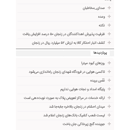
صدای_مخاطبان
وعده
نکته
ظرفیت پذیرش اهداکنندگان در زنجان ۵۰ درصد افزایش یافت
کشف انبار احتکار کالا به ارزش ۵۲ میلیارد ریال در زنجان
پربازدیدها
روزهای کبود میترا
تاکسی هوایی در فرودگاه شهدای زنجان راه‌اندازی می‌شود
نَفَسِ بریده
پایگاه امداد و نجات هوایی نداریم
ارائه خدمات در مراکز تعویض پلاک به صورت نوبت‌دهی است
میدان احشام در زنجان، بالاخره جا‌به‌جا شد
لیست شعب کشیک بانک‌های زنجان اعلام شد
جوینده گنج زیرخاکی جان باخت