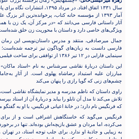
زهره میرعیسی‌خانی
سال ۱۳۳۱ اتفاق افتاد. در مرداد ۱۳۹۵،
آمار ۱۳۹۳ از مؤسسه خانه کتاب، پر‌خوانده‌ترین اثر 
آثار داستانی فارسی می‌دانند که «در مرکز آن، یک زن با هم
ویژگی‌های خاصی دارد و داستان با محوریت زن خلق شده‌است
جمال میرصادقی، منتقد و مدرس داستان‌نویسی این رمان 
فارسی دانست به زبان‌های گوناگون نیز ترجمه شده‌است؛ ان
سینمایی فارابی در ۱۲ تیر ۱۳۸۶ از توافقی برای ساخت فیلمی برپایه این رمان، خبر داد.
این داستان دربارهٔ نقاشی سرشناس به نام «استاد ماکان» 
مبارزان علیه استبداد رضاشاه پهلوی است. از آثارِ به‌جا
چشم‌های زنی که گویا رازی را پنهان می‌کند
راوی داستان که ناظم مدرسه و مدیر نمایشگاه نقاشی است، کن
تلاش می‌کند تا مدل آن تابلو را بیابد و دربارهٔ آن از استاد بپر
که فرنگیس نام دارد؛ در خانهٔ اعیانی فرنگیس، با او به گفتگو م
فرنگیس می‌گوید که خاستگاهش اشرافی است و از برای ز
می‌کرده، اما مردان و عشق بازیچه‌اش بوده‌اند. تنها در برخورد
به زیبایی و جاذبهٔ او ندارد. برای جلب توجه استاد، در تهرا