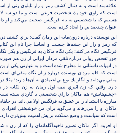
علاقه‌مند است و به دنبال كشف رمز و راز تابلوي زني از است
است كه راوي خود يك شخصيت فرعي است و ما دو سه لايه از
هستيم كه با شخصيتي به نام فرنگيس صحبت مي‌كند و او داستا
عنوان چندصدايي را ايجاد كرده است.
این نویسنده درباره درون‌مايه اين رمان گفت: براي كشف درون‌
كه رمز و راز اين چشم‌ها چيست و اساسا چرا نام اين كتاب
فرنگيس نگاه مي‌كنند؛ يكي نگاه ماكان به فرنگيس و يكي نگاه 
جور تفحص رواني درباره تلقي مردان ايراني از زن هم صورت
در ادبيات داستاني ما مطرح شده است و به عبارتي يكي از بن‌ما
است كه قلم مردان نويسنده درباره زنان نگاه منفي‌اي است
منفي مي‌دانند و انگار يك نوع بي‌اعتمادي به آن‌ها دارند؛ مثلا
دارد. وقتي كه زن اثيري نيمه اول رمان به زن لكاته در 
«چشم‌هايش» هم ماكان داراي شخصيتي با گاردي بسته نس
مبارزه با استبداد را بر عشق به فرنگيس اولا مي‌داند. در جاه
ماكان او را مي‌رهاند و مي‌گويد براي من خوشبختي انفرادي 
است كه سياست و وضع مملكت برايش اهميت بيش‌تري دارد.
او افزود: اگر ماكان تصوير ناخودآگاهانه‌اي را كه از زن دا
فرنگيس نمي‌كشيد و در حقيقت زندگي هم مردان گاهي تابل