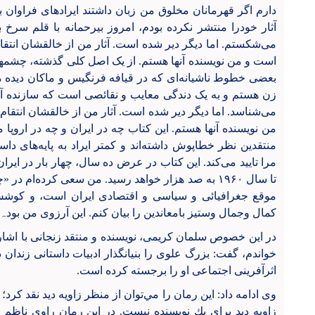
دارم اگر قهرمانان مخلوق من زبان داشتند ایرادهای فراوان 
آثار خودرا منتشر نکرده بودم، امروز بیرحمانه با قلم سرخ 
می‌شکستم. اما دیگر دیر شده است. آثار من از خالقشان انتقا
است و من نویسنده آنها هستم. از یک اصل کلی گذشته، چشمهای
بعضی خطوط ناشیانه‌ای که در قیافه فرنگیس و ماکان دیده م
زن هستم و به یک دندگی معایب و نقائصی است که سازنده آنها ب
می‌شناسد. اما دیگر دیر شده است. آثار من از خالقشان انتق
من نویسنده آنها هستم. این کتاب چه در ایران و چه در اروپا 
منتقدین نظر خطاپوش داشته‌اند و کمتر ایراد به پایه‌های داست
مرا تایید می‌کند. این کتاب در عرض ده سال، چهار بار در ایر
تا سال ۱۹۶۰ به صد هزار خواهد رسید. من سعی کرده‌ام
موقع جغرافیائی و سیاسی و اقتصادی ایران است، و کوشش
کمال وجمال وستیز بامعاندین را بیان کنم. این آرزوی من بود
در این خصوص سلمان کریمی، نویسنده و منتقد زنجانی با اشاره 
خواندم، گفت: بزرگ علوی را بنیانگذار ادبیات داستانی زندان 
اثرآفرینی اجتماعی او را برجسته کرده است.
وی ادامه داد: اين رمان را مي‌توان از منظر زاويه ديد نقد كرد
زاويه ديد براي يك نويسنده نيست. در اين رمان راوي ناظم ي