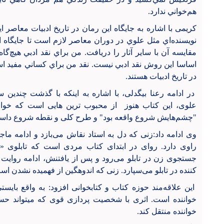
هم‌خواني ندارد.
کریمی با اشاره به جايگاه اين رمان در تاريخ ادبيات معاصر 
نويسنده‌اي مثل علوي در دوران معاصر لازم است تا جايگاه ا
مقايسه آن با ساير آثار را دريافت. من براي نقد ادبي هيچ‌گا
اساسا اين روش نقد ادبي نيست. نقد من براي كساني مفيد است
در تاريخ ادبيات هستند.
در ادامه رعنا بیگدلی، با اشاره به اینکه با گذشت چندین
علوی، این کتاب هنوز از محبوب ترین هایی است که خوان
"چشم‌هایش شروع واقعه بود" و طرح کلی و نقطه شروع داستا
وی ادامه داد:زنی که دل به استاد نقاش می‌بازد و ادامه ماج
راوی دارد. روای در ابتدای کتاب مردی است که تابلوی «چ
جستجوی زن در تابلو می‌رود و پس از یافتنش، ادامه روایت
کننده در تابلو می‌سپارد. زنی که اندوهگین از فهمیده نشدن ا
این علاقه‌مند حوزه کتاب و کتابخوانی افزود: به واقع با
خواننده است. اثری با شخصیت پردازی قوی که میتواند ح
خواننده منتقل کند.