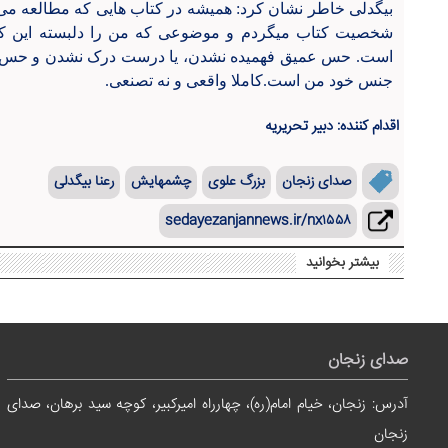
بیگدلی خاطر نشان کرد: همیشه در کتاب هایی که مطالعه می
شخصیت کتاب میگردم و موضوعی که من را دلبسته این کت
است. حس عمیق فهمیده نشدن، یا درست درک نشدن و حس ان
جنس خود من است.کاملا واقعی و نه تصنعی.
اقدام کننده: دبیر تحریریه
صدای زنجان
بزرگ علوی
چشمهایش
رعنا بیگدلی
sedayezanjannews.ir/nx۱۵۵۸
بیشتر بخوانید
صدای زنجان
آدرس: زنجان، خیام امام(ره)، چهارراه امیرکبیر، کوچه سید برهان، صدای
زنجان