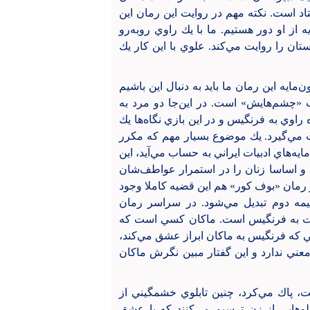
اد است. نكته مهم در روايت اين رمان اين
 او دور هستيم. ما با يك راوي روبه‌رو
ن را روايت مي‌كند. علوي با اين كار يك
مايه اين رمان ما بايد به دنبال اين باشيم
 «چشم‌هايش» است. در اين‌جا دو مرد به
راوي به فرنگيس و در اين بازي نگاه‌ها يك
 مي‌گيرد. يك موضوع بسيار مهم كه مكرر
يه‌هاي ادبيات ايراني به حساب مي‌آيد، اين
 و اساسا زنان را در استمرار عواطف‌شان
 در رمان «بوف كور» هم اين قضيه كاملا وجود
نيمه دوم تبديل مي‌شود. در سراسر رمان
بت به فرنگيس است. ماكان كسي است كه
ايي كه فرنگيس به ماكان ابراز عشق مي‌كند،
معني ندارد و اين گفتار مبين نگرش ماكان
شت، پاك مي‌كرد، چنين تابلوي خشمگيني از
وهايي از زن ترسيم مي‌كنند كه با عشق