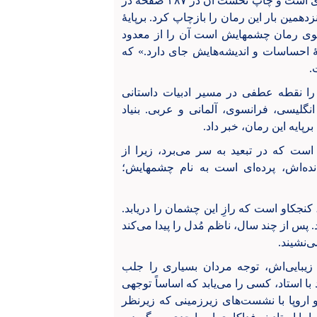
- «چشمهایش» رمان برجستهٔ بزرگ علوی است و چاپ نخست آن در ۲۸۷ صفحه در
 انتشارات نگاه برای پانزدهمین بار این رمان را بازچاپ کرد. برپایهٔ
بزرگ علوی رمان چشمهایش است آن را از معدود
هٔ احساسات و اندیشه‌هایش جای دارد.» که
.
را نقطه عطفی در مسیر ادبیات داستانی
گلیسی، فرانسوی، آلمانی و عربی. بنیاد
است که در تبعید به سر می‌برد، زیرا از
مانده‌اش، پرده‌ای است به نام چشمهایش؛
جکاو است که رازِ این چشمان را دریابد.
سد. پس از چند سال، ناظم مُدل را پیدا می‌کند
ی‌نشیند.
یبایی‌اش، توجه مردان بسیاری را جلب
 با استاد، کسی را می‌یابد که اساساً توجهی
ن و اروپا با نشست‌های زیرزمینی که زیرنظر