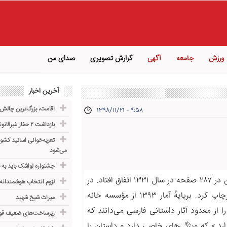
ورزش
جامعه
آگهی
گزارش تصویری
صدای من
آخرین اخبار
اقامت، بزرگ‌ترین چال
۱۳۹۸/۱۱/۲۱ - ۹:۵۸
بازداشت ۲ حفار غیرقانونی در سایت سارمساقلو زنجان
تعزیه‌خوانی اساتید کشور
می‌شود
جشنواره لواشک باید به 
«چشمهایش» رمان برجستهٔ بزرگ علوی است و چاپ نخست آن در ۲۸۷ صفحه در سال ۱۳۳۱ اتفاق افتاد. در
لزوم انتخاب هوشمندانه
مرداد ۱۳۹۵، انتشارات نگاه برای پانزدهمین بار این رمان را بازچاپ کرد. برپایهٔ آمار ۱۳۹۳ از مؤسسه خانه
میراث شیخ شهید
 از معدود آثار داستانی فارسی می‌دانند که
زیرساخت‌های ضعیف قوز
د.» که ویژگی‌های خاصی دارد و داستان با