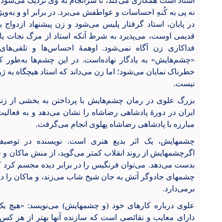
استاد است همکاری می‌کند، تا سرانجام به وی نزدیک می‌شود. ا
نه پی به کُنهِ احساسات و عواطفش می‌برد. در برابر او و به‌و
در پایان، استاد گرفتار پلیس می‌شود و زن پیشنهاد ازدواج 
قدیمی اوست، می‌پذیرد به شرط آنکه استاد از مرگ نجات یابد. 
فداکاری زن آگاه نمی‌شود. اوهمهٔ احساس‌ها و تلقی‌های
«چشم‌هایش» به یادگار نهاده‌است. در این چشم‌ها به‌طور 
خطرناک نمایان می‌شود؛ اما زن می‌داند که استاد هیچگاه به ژرف
نیست.
بزرگ علوی در رمان چشم‌هایش با پرداختن به بخشی از زند
ایران در دورهٔ پادشاهی رضاشاه را نشان می‌دهد و به فعالیت
مبارزه با پادشاهی رضاشاه پهلوی انجام می‌گرفت.
چشمهایش، یک اثر بدیع هنری است. نویسنده در توصیف
اگرچشمهایش از روند انقلاب کمتر می‌گوید، از منش ماکان و 
بدست می‌دهد. می‌توان فرنگیس را در برابر دیده مجسم کرد ک
چشمهای جادوگر آتش به جان شیخ شاب می‌زند، و ماکان را دید
برمی‌دارد.
علوی درباره کارهای خود (و چشمهایش) می‌نویسد: «هیچ یک از
دارای معایب و نقائصی است که سازنده آنها بهتر از هر کس دی