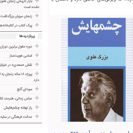
بازار تاریخی زنجان هنو
نشده است
زنجان میزبان بزرگداشت 
پیک کتاب در کتابخانه‌ه
پربازدیدها
دوره مغول برترین دوران 
اسامی هویت‌ساز
نقش «سعدی» در خیابا
دارد
سودای گنج
عباس زمانی، هنرمند تئ
راز نهفته چشم‌هایش
عدالت فرهنگی در سایه ف