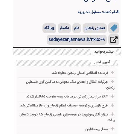
اقدام کننده: مسئول تحریریه
صدای زنجان
دام
دامدار
چراگاه
sedayezanjannews.ir/nx۱۵۶۰۸
بیشتر بخوانید
آخرین اخبار
فرمانده انتظامی استان زنجان معارفه شد
جزئیات انتقال و اعطای ملک معوض به ساکنان کوی فلسطین
زنجان
۲۸.۴ هزار بیمار زنجانی در سامانه بیمه سلامت نشاندار شدند
طرح بازسازی و توسعه حسینیه اعظم زنجان وارد فاز مطالعاتی شد
میزان آتش‌سوزی‌ها در عرصه‌های طبیعی زنجان ۸۵ درصد کاهش
یافت
صدای_مخاطبان