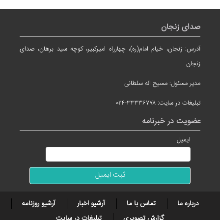
صدای زنجان
آدرس: زنجان، خیام امام(ره)، چهارراه امیرکبیر، کوچه سید برهان، صدای
زنجان
مدیر مسئول: مسیح اله سلطانی
تبلیغات در سایت: ۳۳۳۳۶۷۷۸-۰۲۴
عضویت در خبرنامه
ایمیل
درباره ما
تماس با ما
آرشیو اخبار
آرشیو روزنامه
گزارش تصویری
تبلیغات در سایت