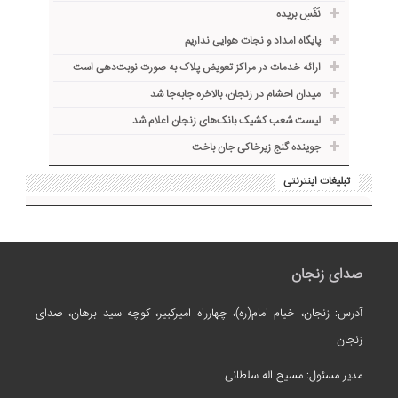
نَفَسِ بریده
پایگاه امداد و نجات هوایی نداریم
ارائه خدمات در مراکز تعویض پلاک به صورت نوبت‌دهی است
میدان احشام در زنجان، بالاخره جا‌به‌جا شد
لیست شعب کشیک بانک‌های زنجان اعلام شد
جوینده گنج زیرخاکی جان باخت
تبلیغات اینترنتی
صدای زنجان
آدرس: زنجان، خیام امام(ره)، چهارراه امیرکبیر، کوچه سید برهان، صدای
زنجان
مدیر مسئول: مسیح اله سلطانی