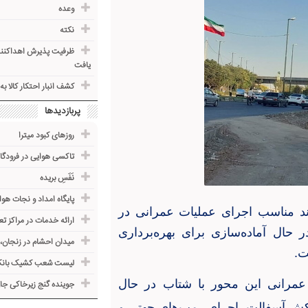
وعده
نکته
یافت
کشف انبار احتکار کالا به ارزش ۵۲ میلیارد ری
پربازدیدها
روزهای کبود میترا
تاکسی هوایی در فرودگاه
نَفَسِ بریده
پایگاه امداد و نجات هوا
ند مناسب اجرای عملیات عمرانی در
ارائه خدمات در مراکز 
حال آماده‌سازی برای بهره‌برداری
میدان احشام در زنجان، با
ت
.
لیست شعب کشیک بانک‌
ای عمرانی این محور با شتاب در حال
جوینده گنج زیرخاکی جا
کش آسفالت، اجرای رمپ‌های جهتی و