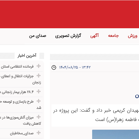
ورزش
جامعه
آگهی
گزارش تصویری
صدای من
آخرین اخبار
فرمانده انتظامی استان 
۱۴۰۴/۰۸/۲۵ - ۱۳:۴۲
جزئیات انتقال و اعطای
زنجان
۲۸.۴ هزار بیمار زنجانی در سامانه بیمه سلامت نشاندار شدند
ن
طرح بازسازی و توسعه حس
شد
هیدان کریمی خبر داد و گفت: این پروژه در
رت فاطمه زهرا(س) است
کاهش یافت
صدای_مخاطبان