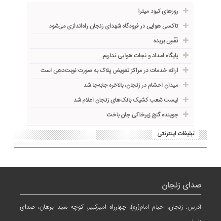
روزهای کبود میترا
تاکسی هوایی در فرودگاه شهدای زنجان راه‌اندازی می‌شود
نَفَسِ بریده
پایگاه امداد و نجات هوایی نداریم
ارائه خدمات در مراکز تعویض پلاک به صورت نوبت‌دهی است
میدان احشام در زنجان، بالاخره جا‌به‌جا شد
لیست شعب کشیک بانک‌های زنجان اعلام شد
جوینده گنج زیرخاکی جان باخت
تبلیغات اینترنتی
صدای زنجان
آدرس: زنجان، خیام امام(ره)، چهارراه امیرکبیر، کوچه سید برهان، صدای