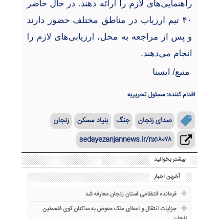
راهنمایی‌های لازم را ارائه دهند. در حال حاضر
۴۰
تیم ارزیاب در مناطق مختلف حضور دارند
و پس از مراجعه به محل، ارزیابی‌های لازم را
انجام می‌دهند
.
منبع/ ایسنا
اقدام کننده: مسئول تحریریه
صدای زنجان
جنگ
بنیاد مسکن
زنجان
sedayezanjannews.ir/nx۱۸۰۷۸
بیشتر بخوانید
آخرین اخبار
فرمانده انتظامی استان زنجان معارفه شد
جزئیات انتقال و اعطای ملک معوض به ساکنان کوی فلسطین
زنجان