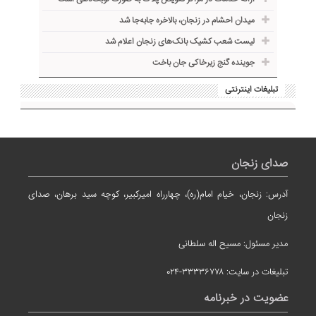
میدان احشام در زنجان، بالاخره جا‌به‌جا شد
لیست شعب کشیک بانک‌های زنجان اعلام شد
جوینده گنج زیرخاکی جان باخت
تبلیغات اینترنتی
صدای زنجان
آدرس: زنجان، خیام امام(ره)، چهارراه امیرکبیر، کوچه سید برهان، صدای
زنجان
مدیر مسئول: مسیح اله سلطانی
تبلیغات در سایت: ۳۳۳۳۶۷۷۸-۰۲۴
عضویت در خبرنامه