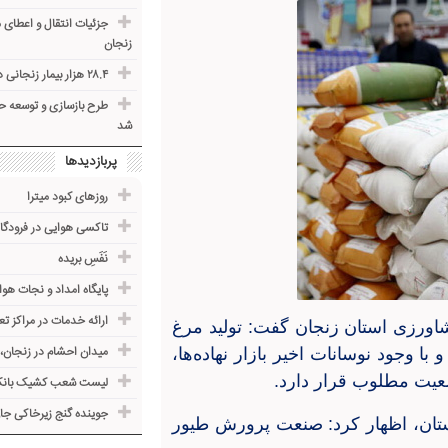
جزئیات انتقال و اعطای
زنجان
۲۸.۴ هزار بیمار زنجانی در سامانه بیمه سلامت نشاندار شدند
طرح بازسازی و توسعه حس
شد
پربازدیدها
روزهای کبود میترا
تاکسی هوایی در فرودگاه
نَفَسِ بریده
پایگاه امداد و نجات هوا
ارائه خدمات در مراکز 
اورزی استان زنجان گفت: تولید مرغ
میدان احشام در زنجان، با
 وجود نوسانات اخیر بازار نهاده‌ها،
ضعیت مطلوب قرار دارد
.
لیست شعب کشیک بانک‌
جوینده گنج زیرخاکی جا
استان، اظهار کرد: صنعت پرورش طیور