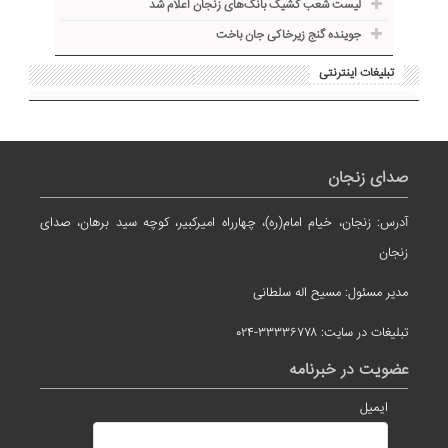
لیست شعب کشیک بانک‌های زنجان اعلام شد
جوینده گنج زیرخاکی جان باخت
تبلیغات اینترنتی
صدای زنجان
آدرس: زنجان، خیام امام(ره)، چهارراه امیرکبیر، کوچه سید برهان، صدای
زنجان
مدیر مسئول: مسیح اله سلطانی
تبلیغات در سایت: ۳۳۳۳۶۷۷۸-۰۲۴
عضویت در خبرنامه
ایمیل