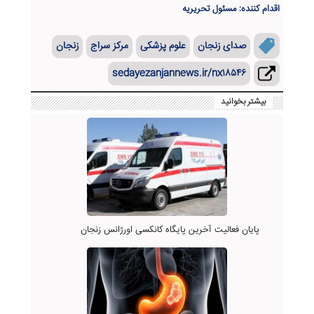
اقدام کننده: مسئول تحریریه
صدای زنجان
علوم پزشکی
مرکز سراج
زنجان
sedayezanjannews.ir/nx۱۸۵۴۶
بیشتر بخوانید
پایان فعالیت آخرین پایگاه کانکسی اورژانس زنجان