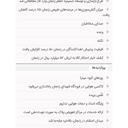
طرح بازسازی و توسعه حسینیه اعظم زنجان وارد فاز مطالعاتی شد
میزان آتش‌سوزی‌ها در عرصه‌های طبیعی زنجان ۸۵ درصد کاهش
یافت
صدای_مخاطبان
وعده
نکته
ظرفیت پذیرش اهداکنندگان در زنجان ۵۰ درصد افزایش یافت
کشف انبار احتکار کالا به ارزش ۵۲ میلیارد ریال در زنجان
پربازدیدها
روزهای کبود میترا
تاکسی هوایی در فرودگاه شهدای زنجان راه‌اندازی می‌شود
نَفَسِ بریده
پایگاه امداد و نجات هوایی نداریم
ارائه خدمات در مراکز تعویض پلاک به صورت نوبت‌دهی است
میدان احشام در زنجان، بالاخره جا‌به‌جا شد