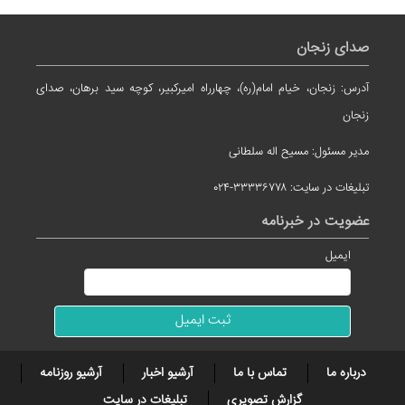
صدای زنجان
آدرس: زنجان، خیام امام(ره)، چهارراه امیرکبیر، کوچه سید برهان، صدای
زنجان
مدیر مسئول: مسیح اله سلطانی
تبلیغات در سایت: ۳۳۳۳۶۷۷۸-۰۲۴
عضویت در خبرنامه
ایمیل
درباره ما
تماس با ما
آرشیو اخبار
آرشیو روزنامه
گزارش تصویری
تبلیغات در سایت