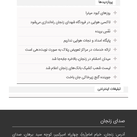
پربازدیدها
روزهای کبود میترا
تاکسی هوایی در فرودگاه شهدای زنجان راه‌اندازی می‌شود
نَفَسِ بریده
پایگاه امداد و نجات هوایی نداریم
ارائه خدمات در مراکز تعویض پلاک به صورت نوبت‌دهی است
میدان احشام در زنجان، بالاخره جا‌به‌جا شد
لیست شعب کشیک بانک‌های زنجان اعلام شد
جوینده گنج زیرخاکی جان باخت
تبلیغات اینترنتی
صدای زنجان
آدرس: زنجان، خیام امام(ره)، چهارراه امیرکبیر، کوچه سید برهان، صدای