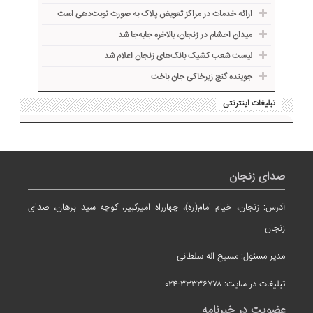
ارائه خدمات در مراکز تعویض پلاک به صورت نوبت‌دهی است
میدان احشام در زنجان، بالاخره جا‌به‌جا شد
لیست شعب کشیک بانک‌های زنجان اعلام شد
جوینده گنج زیرخاکی جان باخت
تبلیغات اینترنتی
صدای زنجان
آدرس: زنجان، خیام امام(ره)، چهارراه امیرکبیر، کوچه سید برهان، صدای
زنجان
مدیر مسئول: مسیح اله سلطانی
تبلیغات در سایت: ۳۳۳۳۶۷۷۸-۰۲۴
عضویت در خبرنامه