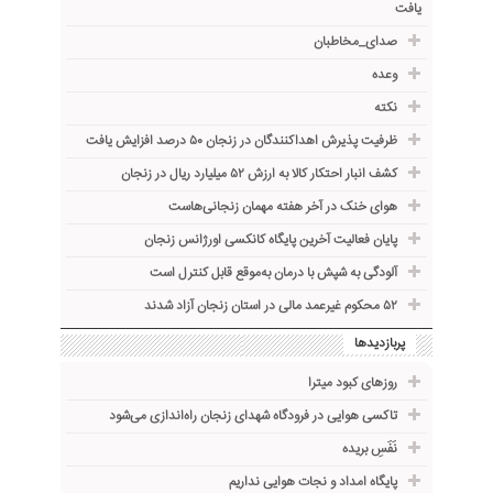
یافت
صدای_مخاطبان
وعده
نکته
ظرفیت پذیرش اهداکنندگان در زنجان ۵۰ درصد افزایش یافت
کشف انبار احتکار کالا به ارزش ۵۲ میلیارد ریال در زنجان
هوای خنک در آخر هفته مهمان زنجانی‌هاست
پایان فعالیت آخرین پایگاه کانکسی اورژانس زنجان
آلودگی به شپش با درمان به‌موقع قابل کنترل است
۵۲ محکوم غیرعمد مالی در استان زنجان آزاد شدند
پربازدیدها
روزهای کبود میترا
تاکسی هوایی در فرودگاه شهدای زنجان راه‌اندازی می‌شود
نَفَسِ بریده
پایگاه امداد و نجات هوایی نداریم