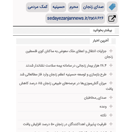
صدای زنجان
محرم
حسینیه
کمک مردمی
sedayezanjannews.ir/nx۱۸۶۲۶
بیشتر بخوانید
آخرین اخبار
جزئیات انتقال و اعطای ملک معوض به ساکنان کوی فلسطین
زنجان
۲۸.۴ هزار بیمار زنجانی در سامانه بیمه سلامت نشاندار شدند
طرح بازسازی و توسعه حسینیه اعظم زنجان وارد فاز مطالعاتی شد
میزان آتش‌سوزی‌ها در عرصه‌های طبیعی زنجان ۸۵ درصد کاهش
یافت
صدای_مخاطبان
وعده
نکته
ظرفیت پذیرش اهداکنندگان در زنجان ۵۰ درصد افزایش یافت