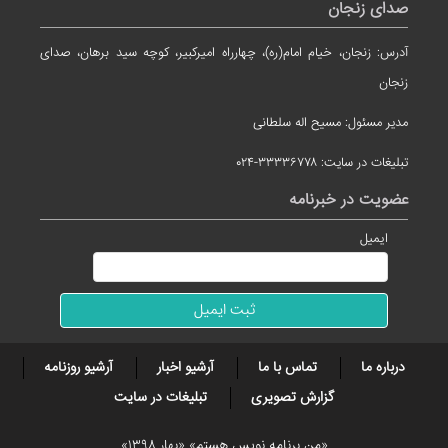
صدای زنجان
آدرس: زنجان، خیام امام(ره)، چهارراه امیرکبیر، کوچه سید برهان، صدای
زنجان
مدیر مسئول: مسیح اله سلطانی
تبلیغات در سایت: ۳۳۳۳۶۷۷۸-۰۲۴
عضویت در خبرنامه
ایمیل
درباره ما
تماس با ما
آرشیو اخبار
آرشیو روزنامه
گزارش تصویری
تبلیغات در سایت
«من برنامه نویس هستم» «بهار ۱۳۹۸»