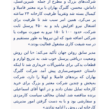
شرکت‌های بزرگ و مطرح از جمله شیرین‌عسل،
داماش، محسن، گلبرگ بهاران با برند معتبر فامیلا و
کیمبال بسته شد وتقریباً ظرفیت کارخانه ۲۴ ساعته
پر می‌کرد. همین امر سبب شد تا ظرفیت برای
اشتغال نیرو افزایش یابد و به ۴۵۰ پرسنل ثابت
شرکت، حدود ۱۰۰ تا ۱۵۰ نیرو به صورت موقت یا
شرکتی اضافه شود که این نیروها به طور مستقیم و
در سه شیفت کاری مشغول فعالیت بودند.»
مدیر سابق روغن جهان تأکید می‌کند: «با این روش
وضعیت دریافتی پرسنل خوب شد، به تدریج لوازم و
قطعات یدکی برای ماشین‌آلات خریداری شد تا اینکه
داستان خصوصی‌سازی پیش آمد. شرکت گلبرگ
بهاران که برندهای فامیلا و اویلا را دارد، شرکت
به‌پخش و چندین شرکت معتبر و بزرگ برای خرید
کارخانه تمایل نشان دادند و در انتها آقای اسماعیلی
برنده مناقصه شد. ایشان مخالف سیاست کارمزدی
و سفارشی بود و با به دست گرفتن امور مدیریتی
کارخانه این روش را ادامه ندادند.»