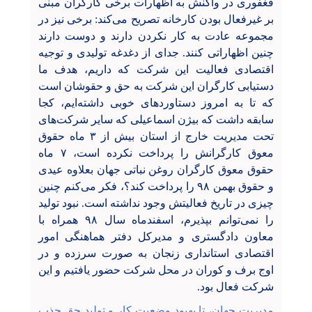
فغفوری در واکنش به اظهارات برخی کارگران مبنی
بر غیرفعال بودن کارخانه تصریح می‌کند: برخی نیز در
مجموعه عادت به کار نکردن دارند و دوست دارند
چنین اظهاراتی کنند. جدای از دغدغه تولیدی و توجیه
اقتصادی فعالیت این شرکت که داریم، هدف ما
دستیابی کارگران این شرکت به حق و حقوشان است
که تا به امروز دستاوردهای خوبی داشته‌ایم، کجا
سابقه داشت که بیژن اسماعیلی که سایر شرکت‌های
تحت مدیریت خارج از استان بیش از ۳ ماه حقوق
معوق کارگرانش را پرداخت نکرده است، ۷ ماه
حقوق معوق کارگران روغن نباتی جهان بعلاوه عیدی
و حقوق بهمن ۹۸ را پرداخت کند؟، فکر می‌کنم چنین
چیزی در تاریخ فعالیتش وجود نداشته است. نبود تولید
را نمی‌توانم بپذیرم، اسفندماه سال ۹۸ همراه با
معاون دادگستری و مدیرکل دفتر هماهنگی امور
اقتصادی استانداری زنجان به صورت سرزده و در
اوج برف و کوران در محل شرکت حضور یافتیم و این
شرکت فعال بود.
مدیریت جهان، تا بهبود وضعیت کار و تولید حق جذب