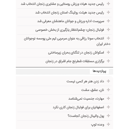
رئیس جدید هیات ورزش روستایی و عشایری زنجان انتخاب شد
رئیس جدید هیئت روئینگ استان زنجان انتخاب شد
سرپرست اداره ورزش و جوانان ماهنشان معرفی شد
فوتبال زنجان؛ چشم‌انتظار یارگیری از بخش خصوصی
انتخاب سونا رزاقی به عنوان سرمربی تیم ملی پومسه نوجوانان
دختر ایران
اسکواش زنجان در تنگنای بحران زیرساختی
برگزاری مسابقات شطرنج جام اشراق در زنجان
پربازدیدها
داد زدن هنر هر کسی نیست
نان، عشق، مشت
مهارت، جنسیت نمی‌شناسد
اصفهانیان برای فوتبال زنجان کاری نکرد
پول والیبال زنجان کجاست؟
وعده توپ