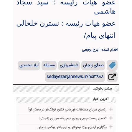
عضو هیات رئیسه : سید سجاد
هاشمی
عضو هیات رئیسه : نسترن خلخالی
انتهای پیام/
اقدام کننده: ایرج_رفیعی
صدای زنجان
شمشیربازی
مسابقه
لیلا محمدی
sedayezanjannews.ir/nx۱۳۸۸۸
بیشتر بخوانید
آخرین اخبار
زنجان میزبان مسابقات قهرمانی کشور کونگ‌فو در بخش توآ
تکمیل پیست چوبی،رویای دوچرخه ‌سواران زنجانی!
برگزاری اردوی ویژه نونهالان و نوجوانان بوکس زنجان