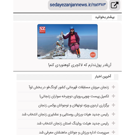
sedayezanjannews.ir/nx۱۳۸۳
بیشتر بخوانید
آن‌قدر پول‌ندارم که لاکچری کوهنوردی کنم!
آخرین اخبار
زنجان میزبان مسابقات قهرمانی کشور کونگ‌فو در بخش توآ
تکمیل پیست چوبی،رویای دوچرخه ‌سواران زنجانی!
برگزاری اردوی ویژه نونهالان و نوجوانان بوکس زنجان
رئیس جدید هیات ورزش روستایی و عشایری زنجان انتخاب شد
رئیس جدید هیئت روئینگ استان زنجان انتخاب شد
سرپرست اداره ورزش و جوانان ماهنشان معرفی شد