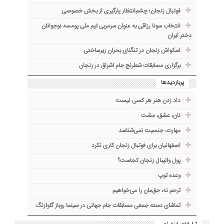
فوتبال زنجان؛ چشم‌انتظار یارگیری از بخش خصوصی
انتخاب سونا رزاقی به عنوان سرمربی تیم ملی پومسه نوجوانان
دختر ایران
اسکواش زنجان در تنگنای بحران زیرساختی
برگزاری مسابقات شطرنج جام اشراق در زنجان
پربازدیدها
داد زدن هنر هر کسی نیست
نان، عشق، مشت
مهارت، جنسیت نمی‌شناسد
اصفهانیان برای فوتبال زنجان کاری نکرد
پول والیبال زنجان کجاست؟
وعده توپ
ترحم نه، حق‌مان را می‌خواهیم
تماشای دسته جمعی مسابقات جام جهانی در سینما روباز گاوازنگ