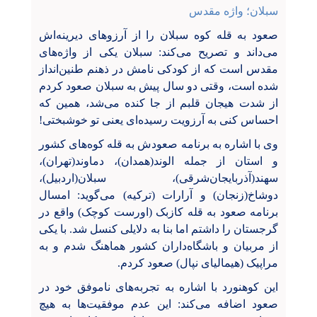
سبلان؛ واژه مقدس
صعود به قله کوه سبلان را از آرزوهای دیرینه‌اش
می‌داند و تصریح می‌کند: سبلان یکی از واژه‌های
مقدس است که از کودکی نامش در ذهنم طنین‌انداز
شده است، وقتی دو سال پیش به سبلان صعود کردم
از شدت هیجان قلبم از جا کنده می‌شد، همین که
احساس کنی به آرزویت رسیده‌ای یعنی تو خوشبختی!
وی با اشاره به برنامه صعودش به قله کوه‌های کشور
و استان از جمله الوند(همدان)، دماوند(تهران)،
سهند(آذربایجان‌شرقی)، سبلان(اردبیل)،
دوشاخ(زنجان) و آرارات (ترکیه) می‌گوید: امسال
برنامه صعود به قله کازبک (اورست کوچک) واقع در
گرجستان را داشتم اما بنا به دلایلی کنسل شد. با یکی
از مربیان و باشگاه‌داران کشور هماهنگ شدم و به
مراپیک (هیمالیای نپال) صعود کردم.
این کوهنورد با اشاره به تجربه‌های ناموفق خود در
صعود اضافه می‌کند: این عدم موفقیت‌ها به هیچ