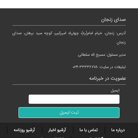
صدای زنجان
آدرس: زنجان، خیام امام(ره)، چهارراه امیرکبیر، کوچه سید برهان، صدای
زنجان
مدیر مسئول: مسیح اله سلطانی
تبلیغات در سایت: ۳۳۳۳۶۷۷۸-۰۲۴
عضویت در خبرنامه
ایمیل
درباره ما
تماس با ما
آرشیو اخبار
آرشیو روزنامه