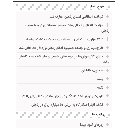
آخرین اخبار
فرمانده انتظامی استان زنجان معارفه شد
جزئیات انتقال و اعطای ملک معوض به ساکنان کوی فلسطین
زنجان
۲۸.۴ هزار بیمار زنجانی در سامانه بیمه سلامت نشاندار شدند
طرح بازسازی و توسعه حسینیه اعظم زنجان وارد فاز مطالعاتی شد
میزان آتش‌سوزی‌ها در عرصه‌های طبیعی زنجان ۸۵ درصد کاهش
یافت
صدای_مخاطبان
وعده
نکته
ظرفیت پذیرش اهداکنندگان در زنجان ۵۰ درصد افزایش یافت
کشف انبار احتکار کالا به ارزش ۵۲ میلیارد ریال در زنجان
پربازدیدها
روزهای کبود میترا