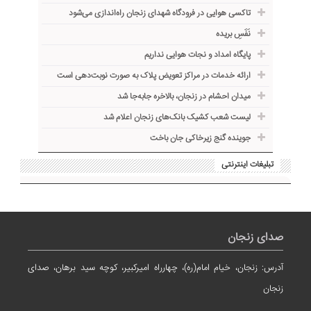
تاکسی هوایی در فرودگاه شهدای زنجان راه‌اندازی می‌شود
نَفَسِ بریده
پایگاه امداد و نجات هوایی نداریم
ارائه خدمات در مراکز تعویض پلاک به صورت نوبت‌دهی است
میدان احشام در زنجان، بالاخره جا‌به‌جا شد
لیست شعب کشیک بانک‌های زنجان اعلام شد
جوینده گنج زیرخاکی جان باخت
تبلیغات اینترنتی
صدای زنجان
آدرس: زنجان، خیام امام(ره)، چهارراه امیرکبیر، کوچه سید برهان، صدای
زنجان