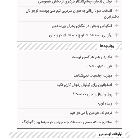
فوتبال زنجان؛ چشم‌انتظار یارگیری از بخش خصوصی
انتخاب سونا رزاقی به عنوان سرمربی تیم ملی پومسه نوجوانان
دختر ایران
اسکواش زنجان در تنگنای بحران زیرساختی
برگزاری مسابقات شطرنج جام اشراق در زنجان
پربازدیدها
داد زدن هنر هر کسی نیست
نان، عشق، مشت
مهارت، جنسیت نمی‌شناسد
اصفهانیان برای فوتبال زنجان کاری نکرد
پول والیبال زنجان کجاست؟
وعده توپ
ترحم نه، حق‌مان را می‌خواهیم
تماشای دسته جمعی مسابقات جام جهانی در سینما روباز گاوازنگ
تبلیغات اینترنتی