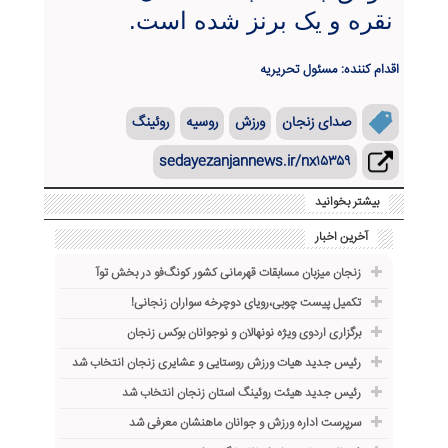
نقره و یک برنز شده است.
اقدام کننده: مسئول تحریریه
صدای زنجان
ورزش
روسیه
روئینگ
sedayezanjannews.ir/nx۱۵۳۵۹
بیشتر بخوانید
آخرین اخبار
زنجان میزبان مسابقات قهرمانی کشور کونگ‌فو در بخش توآ
تکمیل پیست چوبی،رویای دوچرخه ‌سواران زنجانی!
برگزاری اردوی ویژه نونهالان و نوجوانان بوکس زنجان
رئیس جدید هیات ورزش روستایی و عشایری زنجان انتخاب شد
رئیس جدید هیئت روئینگ استان زنجان انتخاب شد
سرپرست اداره ورزش و جوانان ماهنشان معرفی شد