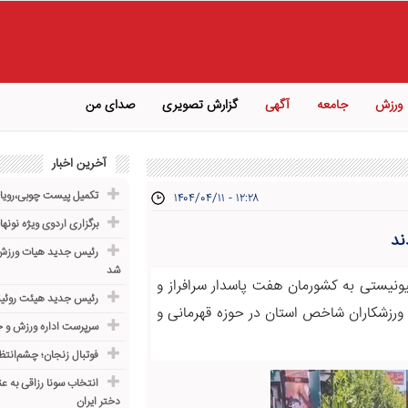
ورزش
جامعه
آگهی
گزارش تصویری
صدای من
آخرین اخبار
تکمیل پیست چوبی،رویای
۱۴۰۴/۰۴/۱۱ - ۱۲:۲۸
برگزاری اردوی ویژه نونه
رئیس جدید هیات ورزش 
شد
نیستی به کشورمان هفت پاسدار سرافراز و
رئیس جدید هیئت روئین
 ورزشکاران شاخص استان در حوزه قهرمانی و
سرپرست اداره ورزش و ج
فوتبال زنجان؛ چشم‌انت
انتخاب سونا رزاقی به ع
دختر ایران