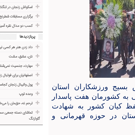
اسکواش زنجان در تنگنا
برگزاری مسابقات شطرنج 
کسب دو مدال نقره آسیا
پربازدیدها
داد زدن هنر هر کسی ن
نان، عشق، مشت
مهارت، جنسیت نمی‌شنا
اصفهانیان برای فوتبال ز
پول والیبال زنجان کجا
بسیج ورزشکاران استان
وعده توپ
ی به کشورمان هفت پاسدار
ترحم نه، حق‌مان را می‌خ
فظ کیان کشور به شهادت
تماشای دسته جمعی مسابق
تان در حوزه قهرمانی و
گاوازنگ