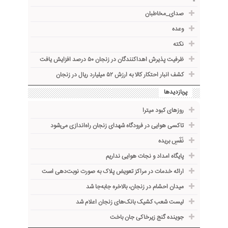
صدای_مخاطبان
وعده
نکته
ظرفیت پذیرش اهداکنندگان در زنجان ۵۰ درصد افزایش یافت
کشف انبار احتکار کالا به ارزش ۵۲ میلیارد ریال در زنجان
پربازدیدها
روزهای کبود میترا
تاکسی هوایی در فرودگاه شهدای زنجان راه‌اندازی می‌شود
نَفَسِ بریده
پایگاه امداد و نجات هوایی نداریم
ارائه خدمات در مراکز تعویض پلاک به صورت نوبت‌دهی است
میدان احشام در زنجان، بالاخره جا‌به‌جا شد
لیست شعب کشیک بانک‌های زنجان اعلام شد
جوینده گنج زیرخاکی جان باخت