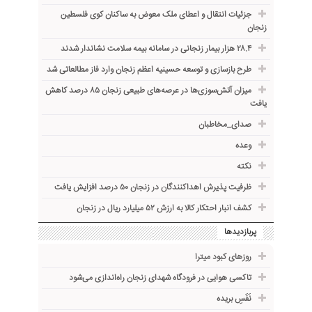
جزئیات انتقال و اعطای ملک معوض به ساکنان کوی فلسطین
زنجان
۲۸.۴ هزار بیمار زنجانی در سامانه بیمه سلامت نشاندار شدند
طرح بازسازی و توسعه حسینیه اعظم زنجان وارد فاز مطالعاتی شد
میزان آتش‌سوزی‌ها در عرصه‌های طبیعی زنجان ۸۵ درصد کاهش
یافت
صدای_مخاطبان
وعده
نکته
ظرفیت پذیرش اهداکنندگان در زنجان ۵۰ درصد افزایش یافت
کشف انبار احتکار کالا به ارزش ۵۲ میلیارد ریال در زنجان
پربازدیدها
روزهای کبود میترا
تاکسی هوایی در فرودگاه شهدای زنجان راه‌اندازی می‌شود
نَفَسِ بریده