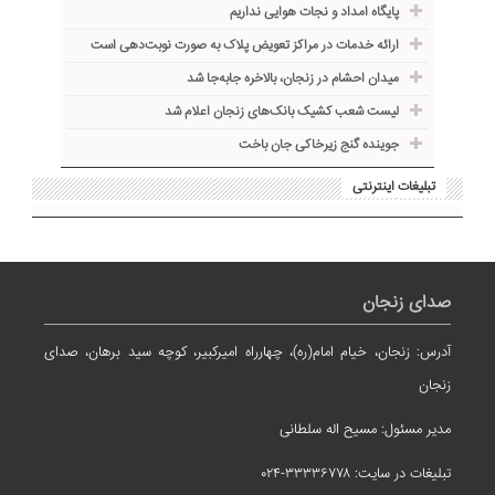
پایگاه امداد و نجات هوایی نداریم
ارائه خدمات در مراکز تعویض پلاک به صورت نوبت‌دهی است
میدان احشام در زنجان، بالاخره جا‌به‌جا شد
لیست شعب کشیک بانک‌های زنجان اعلام شد
جوینده گنج زیرخاکی جان باخت
تبلیغات اینترنتی
صدای زنجان
آدرس: زنجان، خیام امام(ره)، چهارراه امیرکبیر، کوچه سید برهان، صدای
زنجان
مدیر مسئول: مسیح اله سلطانی
تبلیغات در سایت: ۳۳۳۳۶۷۷۸-۰۲۴