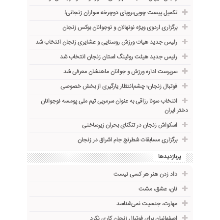
تکمیل پیست چوبی،رویای دوچرخه ‌سواران زنجانی!
برگزاری اردوی ویژه نونهالان و نوجوانان بوکس زنجان
رئیس جدید هیات ورزش روستایی و عشایری زنجان انتخاب شد
رئیس جدید هیئت روئینگ استان زنجان انتخاب شد
سرپرست اداره ورزش و جوانان ماهنشان معرفی شد
فوتبال زنجان؛ چشم‌انتظار یارگیری از بخش خصوصی
انتخاب سونا رزاقی به عنوان سرمربی تیم ملی پومسه نوجوانان
دختر ایران
اسکواش زنجان در تنگنای بحران زیرساختی
برگزاری مسابقات شطرنج جام اشراق در زنجان
پربازدیدها
داد زدن هنر هر کسی نیست
نان، عشق، مشت
مهارت، جنسیت نمی‌شناسد
اصفهانیان برای فوتبال زنجان کاری نکرد