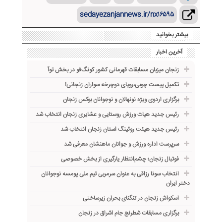
sedayezanjannews.ir/nx۱۶۵۹۵
بیشتر بخوانید
آخرین اخبار
زنجان میزبان مسابقات قهرمانی کشور کونگ‌فو در بخش توآ
تکمیل پیست چوبی،رویای دوچرخه ‌سواران زنجانی!
برگزاری اردوی ویژه نونهالان و نوجوانان بوکس زنجان
رئیس جدید هیات ورزش روستایی و عشایری زنجان انتخاب شد
رئیس جدید هیئت روئینگ استان زنجان انتخاب شد
سرپرست اداره ورزش و جوانان ماهنشان معرفی شد
فوتبال زنجان؛ چشم‌انتظار یارگیری از بخش خصوصی
انتخاب سونا رزاقی به عنوان سرمربی تیم ملی پومسه نوجوانان
دختر ایران
اسکواش زنجان در تنگنای بحران زیرساختی
برگزاری مسابقات شطرنج جام اشراق در زنجان