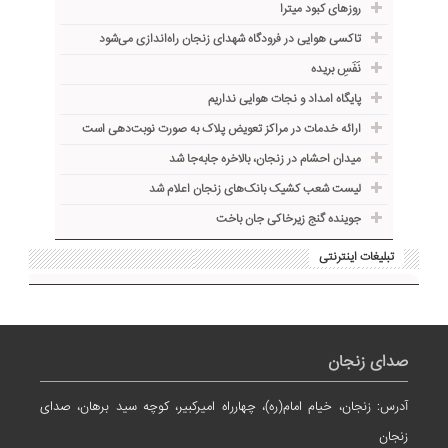
روزهای کبود میترا
تاکسی هوایی در فرودگاه شهدای زنجان راه‌اندازی می‌شود
نَفَسِ بریده
پایگاه امداد و نجات هوایی نداریم
ارائه خدمات در مراکز تعویض پلاک به صورت نوبت‌دهی است
میدان احشام در زنجان، بالاخره جا‌به‌جا شد
لیست شعب کشیک بانک‌های زنجان اعلام شد
جوینده گنج زیرخاکی جان باخت
تبلیغات اینترنتی
صدای زنجان
آدرس: زنجان، خیام امام(ره)، چهارراه امیرکبیر، کوچه سید برهان، صدای
زنجان