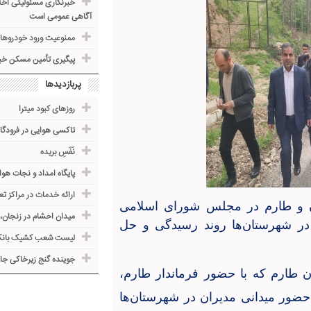
خبرنگاری مسئولیتی اخلا
آگاهی عمومی است
ممنوعیت ورود خودروها
پیگیری تأمین مسکن خبرنگ
پربازدیدها
روزهای کبود میترا
تاکسی هوایی در فرودگاه
نَفَسِ بریده
پایگاه امداد و نجات هوا
ارائه خدمات در مراکز 
ن و طارم در مجلس شورای اسلامی
میدان احشام در زنجان، با
 در شهرستان‌ها روند رسیدگی و حل
لیست شعب کشیک بانک‌
جوینده گنج زیرخاکی جا
 طارم که با حضور فرماندار طارم،
حضور میدانی مدیران در شهرستان‌ها