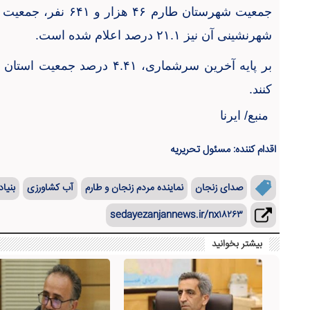
جمعیت شهرستان طارم
۴۶
هزار و
۶۴۱
نفر، جمعیت
شهرنشینی آن نیز
۲۱.۱
درصد اعلام شده است
.
بر پایه آخرین سرشماری،
۴.۴۱
درصد جمعیت استان ز
کنند
.
منبع/ ایرنا
اقدام کننده: مسئول تحریریه
صدای زنجان
نماینده مردم زنجان و طارم
آب کشاورزی
بنیا
sedayezanjannews.ir/nx۱۸۲۶۳
بیشتر بخوانید