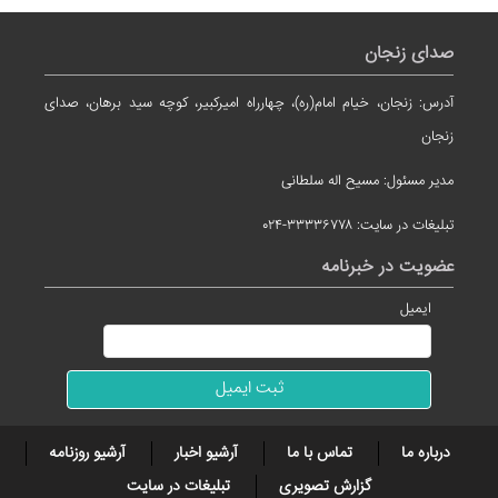
صدای زنجان
آدرس: زنجان، خیام امام(ره)، چهارراه امیرکبیر، کوچه سید برهان، صدای
زنجان
مدیر مسئول: مسیح اله سلطانی
تبلیغات در سایت: ۳۳۳۳۶۷۷۸-۰۲۴
عضویت در خبرنامه
ایمیل
درباره ما
تماس با ما
آرشیو اخبار
آرشیو روزنامه
گزارش تصویری
تبلیغات در سایت