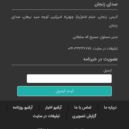
صدای زنجان
آدرس: زنجان، خیام امام(ره)، چهارراه امیرکبیر، کوچه سید برهان، صدای
زنجان
مدیر مسئول: مسیح اله سلطانی
تبلیغات در سایت: ۳۳۳۳۶۷۷۸-۰۲۴
عضویت در خبرنامه
ایمیل
درباره ما
تماس با ما
آرشیو اخبار
آرشیو روزنامه
گزارش تصویری
تبلیغات در سایت