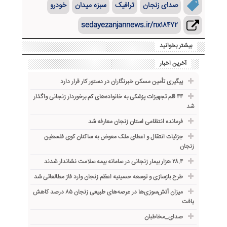
صدای زنجان
ترافیک
سبزه میدان
خودرو
sedayezanjannews.ir/nx۱۸۴۷۲
بیشتر بخوانید
آخرین اخبار
پیگیری تأمین مسکن خبرنگاران در دستور کار قرار دارد
۴۴ قلم تجهیزات پزشکی به خانواده‌های کم برخوردار زنجانی واگذار
شد
فرمانده انتظامی استان زنجان معارفه شد
جزئیات انتقال و اعطای ملک معوض به ساکنان کوی فلسطین
زنجان
۲۸.۴ هزار بیمار زنجانی در سامانه بیمه سلامت نشاندار شدند
طرح بازسازی و توسعه حسینیه اعظم زنجان وارد فاز مطالعاتی شد
میزان آتش‌سوزی‌ها در عرصه‌های طبیعی زنجان ۸۵ درصد کاهش
یافت
صدای_مخاطبان