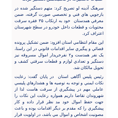
سرهنگ آدینه لو تصريح کرد: متهم دستگير شده در
بازجويي هاي فني و تخصصي صورت گرفته، ضمن
معرفي همدستان خود به ارتکاب ۳۵ فقره سرقت
محتويات و قطعات داخل خودرو در سطح شهرستان
اعتراف کرد.
اين مقام انتظامي استان افزود: ضمن تشکيل پرونده
قضائي و پيگيري ساير اقدامات قانوني در اين راستا،
یک نفر همدست و۲ نفرخریدار اموال مسروقه نيز
دستگير و تعدادي لوازم و قطعات سرقتي کشف و
تحويل مالکان شد.
رئیس پلیس آگاهی استان در پايان گفت: رعايت
نکات ايمني و توجه به توصيه ها و هشدارهاي پليسي
عاملي مهم در پيشگيري از سرقت هاست لذا از
شهروندان تقاضا داريم همواره رعايت اين نکات را
جهت حفظ اموال خود مد نظر قرار داده و کار
پيشگيري را که مقدم بر ديگر اقدامات بوده و باعث
مصونيت اشخاص و اموال مي باشد، در اولويت قرار