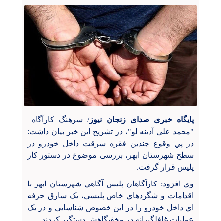
پایگاه خبری صدای زنجان نیوز
/ سرهنگ کارآگاه
"محمد علی آدینه لو"، در تشريح اين خبر بيان داشت:
در پي وقوع چندین فقره سرقت داخل خودرو در
سطح شهرستان ابهر، بررسی موضوع در دستور کار
پليس قرار گرفت.
وي افزود: کارآگاهان پليس آگاهي شهرستان ابهر با
اقدامات و شگردهاي خاص پليسي، يک سارق حرفه
اي داخل خودرو را در این خصوص شناسایی و در يک
عمليات غافلگيرانه در مخفيگاهش دستگير کردند