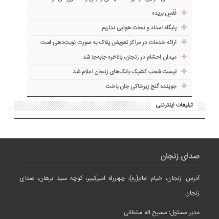
نَفَسِ بریده
پایگاه امداد و نجات هوایی نداریم
ارائه خدمات در مراکز تعویض پلاک به صورت نوبت‌دهی است
میدان احشام در زنجان، بالاخره جا‌به‌جا شد
لیست شعب کشیک بانک‌های زنجان اعلام شد
جوینده گنج زیرخاکی جان باخت
تبلیغات اینترنتی
صدای زنجان
آدرس: زنجان، خیام امام(ره)، چهارراه امیرکبیر، کوچه سید برهان، صدای
زنجان
مدیر مسئول: مسیح اله سلطانی