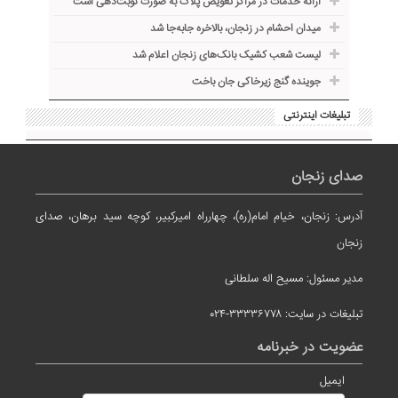
ارائه خدمات در مراکز تعویض پلاک به صورت نوبت‌دهی است
میدان احشام در زنجان، بالاخره جا‌به‌جا شد
لیست شعب کشیک بانک‌های زنجان اعلام شد
جوینده گنج زیرخاکی جان باخت
تبلیغات اینترنتی
صدای زنجان
آدرس: زنجان، خیام امام(ره)، چهارراه امیرکبیر، کوچه سید برهان، صدای
زنجان
مدیر مسئول: مسیح اله سلطانی
تبلیغات در سایت: ۳۳۳۳۶۷۷۸-۰۲۴
عضویت در خبرنامه
ایمیل