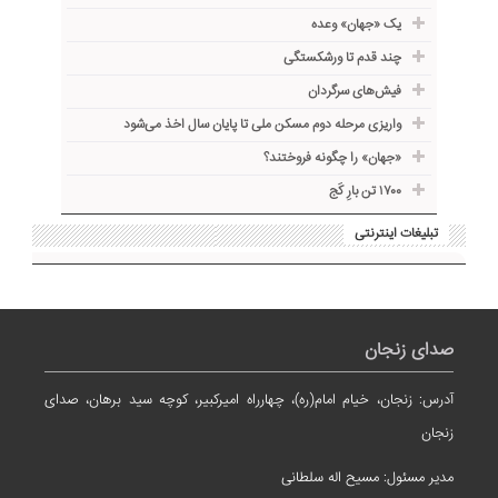
یک «جهان» وعده
چند قدم تا ورشکستگی
فیش‌های سرگردان
واریزی مرحله دوم مسکن ملی تا پایان سال اخذ می‌شود
«جهان» را چگونه فروختند؟
۱۷۰۰ تن بارِ کَج
تبلیغات اینترنتی
صدای زنجان
آدرس: زنجان، خیام امام(ره)، چهارراه امیرکبیر، کوچه سید برهان، صدای
زنجان
مدیر مسئول: مسیح اله سلطانی