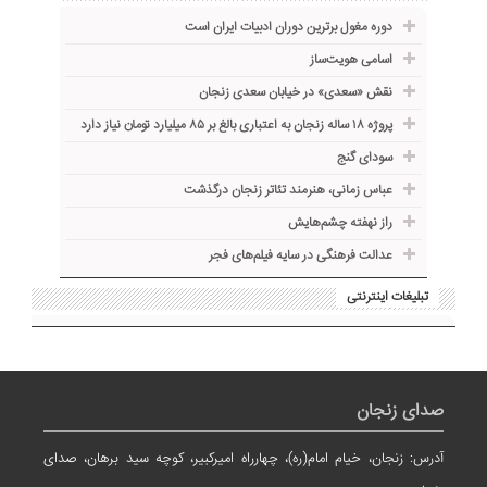
دوره مغول برترین دوران ادبیات ایران است
اسامی هویت‌ساز
نقش «سعدی» در خیابان سعدی زنجان
پروژه ۱۸ ساله زنجان به اعتباری بالغ بر ۸۵ میلیارد تومان نیاز دارد
سودای گنج
عباس زمانی، هنرمند تئاتر زنجان درگذشت
راز نهفته چشم‌هایش
عدالت فرهنگی در سایه فیلم‌های فجر
تبلیغات اینترنتی
صدای زنجان
آدرس: زنجان، خیام امام(ره)، چهارراه امیرکبیر، کوچه سید برهان، صدای