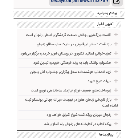
sedayezanjannews.ir/nx۱۶۱۳۰
بیشتر بخوانید
آخرین اخبار
اقامت، بزرگ‌ترین چالش صنعت گردشگری استان زنجان است
بازداشت ۲ حفار غیرقانونی در سایت سارمساقلو زنجان
تعزیه‌خوانی اساتید کشوری در روستای شویر خرمدره برگزار می‌شود
جشنواره لواشک باید به برند فرهنگی خرم‌دره تبدیل شود
لزوم انتخاب هوشمندانه محل برگزاری جشنواره آش زنجان
میراث شیخ شهید
زیرساخت‌های ضعیف قوزلو نیازمند ساماندهی فوری است
بازار تاریخی زنجان هنوز در فهرست میراث جهانی یونسکو ثبت
نشده است
زنجان میزبان بزرگداشت شیخ اشراق خواهد بود
پیک کتاب در کتابخانه‌های زنجان راه اندازی شد
پربازدیدها