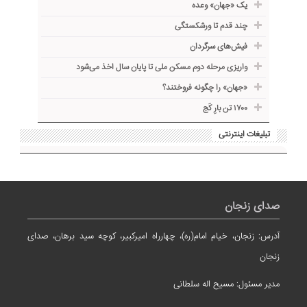
یک «جهان» وعده
چند قدم تا ورشکستگی
فیش‌های سرگردان
واریزی مرحله دوم مسکن ملی تا پایان سال اخذ می‌شود
«جهان» را چگونه فروختند؟
۱۷۰۰ تن بارِ کَج
تبلیغات اینترنتی
صدای زنجان
آدرس: زنجان، خیام امام(ره)، چهارراه امیرکبیر، کوچه سید برهان، صدای
زنجان
مدیر مسئول: مسیح اله سلطانی