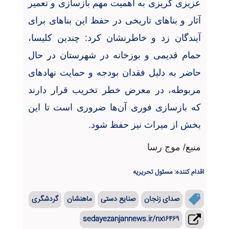
عزیزی گریزی به اهمیت مهم بازسازی و تعمیر
آثار و بناهای تاریخی در حفظ این بناهای برای
آیندگان زد و خاطرنشان کرد: چندین کلیسا،
حمام قدیمی و بوزخانه در شهرستان در حال
حاضر به دلیل فقدان بودجه و حمایت نهادهای
مربوطه، در معرض خطر تخریب قرار دارند
که بازسازی فوری آن‌ها ضروری است تا این
بخش از میراث نیز حفظ شود
.
منبع/ موج رسا
اقدام کننده: مسئول تحریریه
صدای زنجان
صنایع دستی
ماهنشان
گردشگری
sedayezanjannews.ir/nx۱۶۴۶۹