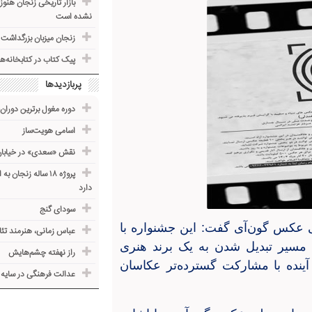
بازار تاریخی زنجان هنو
نشده است
زنجان میزبان بزرگداشت 
پیک کتاب در کتابخانه‌ه
پربازدیدها
دوره مغول برترین دوران 
اسامی هویت‌ساز
نقش «سعدی» در خیابا
دارد
سودای گنج
ی عکس گون‌آی گفت: این جشنواره با
عباس زمانی، هنرمند تئ
مسیر تبدیل شدن به یک برند هنری
راز نهفته چشم‌هایش
آینده با مشارکت گسترده‌تر عکاسان
عدالت فرهنگی در سایه ف