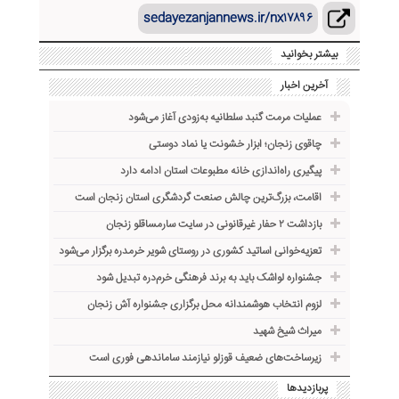
sedayezanjannews.ir/nx۱۷۸۹۶
بیشتر بخوانید
آخرین اخبار
عملیات مرمت گنبد سلطانیه به‌زودی آغاز می‌شود
چاقوی زنجان؛ ابزار خشونت یا نماد دوستی
پیگیری راه‌اندازی خانه مطبوعات استان ادامه دارد
اقامت، بزرگ‌ترین چالش صنعت گردشگری استان زنجان است
بازداشت ۲ حفار غیرقانونی در سایت سارمساقلو زنجان
تعزیه‌خوانی اساتید کشوری در روستای شویر خرمدره برگزار می‌شود
جشنواره لواشک باید به برند فرهنگی خرم‌دره تبدیل شود
لزوم انتخاب هوشمندانه محل برگزاری جشنواره آش زنجان
میراث شیخ شهید
زیرساخت‌های ضعیف قوزلو نیازمند ساماندهی فوری است
پربازدیدها