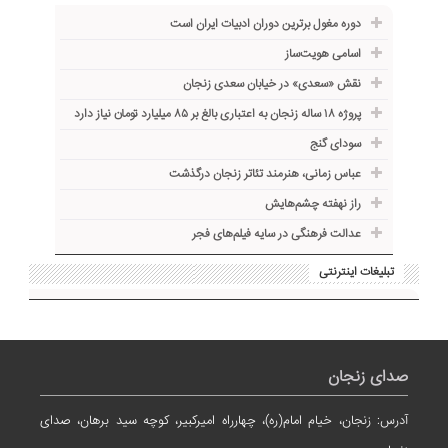
دوره مغول برترین دوران ادبیات ایران است
اسامی هویت‌ساز
نقش «سعدی» در خیابان سعدی زنجان
پروژه ۱۸ ساله زنجان به اعتباری بالغ بر ۸۵ میلیارد تومان نیاز دارد
سودای گنج
عباس زمانی، هنرمند تئاتر زنجان درگذشت
راز نهفته چشم‌هایش
عدالت فرهنگی در سایه فیلم‌های فجر
تبلیغات اینترنتی
صدای زنجان
آدرس: زنجان، خیام امام(ره)، چهارراه امیرکبیر، کوچه سید برهان، صدای