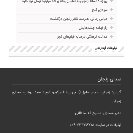
پروژه ۱۸ ساله زنجان به اعتباری بالغ بر ۸۵ میلیارد تومان نیاز دارد
سودای گنج
عباس زمانی، هنرمند تئاتر زنجان درگذشت
راز نهفته چشم‌هایش
عدالت فرهنگی در سایه فیلم‌های فجر
تبلیغات اینترنتی
صدای زنجان
آدرس: زنجان، خیام امام(ره)، چهارراه امیرکبیر، کوچه سید برهان، صدای
زنجان
مدیر مسئول: مسیح اله سلطانی
تبلیغات در سایت: ۳۳۳۳۶۷۷۸-۰۲۴