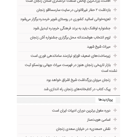
اقامت، بزرگ‌ترین چالش صنعت گردشگری استان زنجان است
بازداشت ۲ حفار غیرقانونی در سایت سارمساقلو زنجان
تعزیه‌خوانی اساتید کشوری در روستای شویر خرمدره برگزار می‌شود
جشنواره لواشک باید به برند فرهنگی خرم‌دره تبدیل شود
لزوم انتخاب هوشمندانه محل برگزاری جشنواره آش زنجان
میراث شیخ شهید
زیرساخت‌های ضعیف قوزلو نیازمند ساماندهی فوری است
بازار تاریخی زنجان هنوز در فهرست میراث جهانی یونسکو ثبت
نشده است
زنجان میزبان بزرگداشت شیخ اشراق خواهد بود
پیک کتاب در کتابخانه‌های زنجان راه اندازی شد
پربازدیدها
دوره مغول برترین دوران ادبیات ایران است
اسامی هویت‌ساز
نقش «سعدی» در خیابان سعدی زنجان