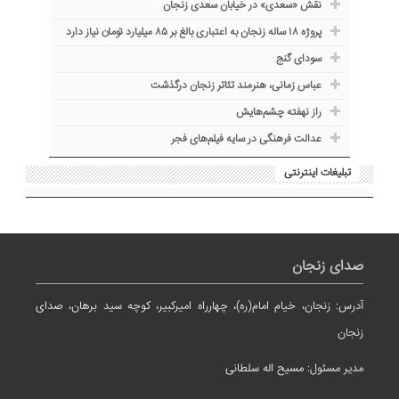
نقش «سعدی» در خیابان سعدی زنجان
پروژه ۱۸ ساله زنجان به اعتباری بالغ بر ۸۵ میلیارد تومان نیاز دارد
سودای گنج
عباس زمانی، هنرمند تئاتر زنجان درگذشت
راز نهفته چشم‌هایش
عدالت فرهنگی در سایه فیلم‌های فجر
تبلیغات اینترنتی
صدای زنجان
آدرس: زنجان، خیام امام(ره)، چهارراه امیرکبیر، کوچه سید برهان، صدای
زنجان
مدیر مسئول: مسیح اله سلطانی