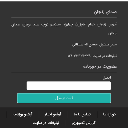
صدای زنجان
آدرس: زنجان، خیام امام(ره)، چهارراه امیرکبیر، کوچه سید برهان، صدای
زنجان
مدیر مسئول: مسیح اله سلطانی
تبلیغات در سایت: ۳۳۳۳۶۷۷۸-۰۲۴
عضویت در خبرنامه
ایمیل
درباره ما
تماس با ما
آرشیو اخبار
آرشیو روزنامه
گزارش تصویری
تبلیغات در سایت