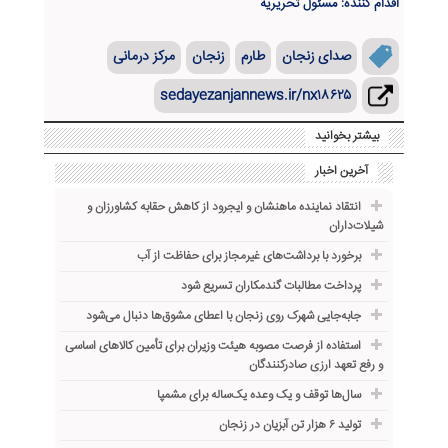
اقدام کننده: مسئول تحریریه
صدای زنجان
طارم
زنجان
مرکز درمانی
sedayezanjannews.ir/nx۱۸۶۲۵
بیشتر بخوانید
آخرین اخبار
انتقاد نماینده ماهنشان و ایجرود از کاهش حقابه کشاورزان و
شیلات‌داران
برخورد با برداشت‌های غیرمجاز برای حفاظت از آب
پرداخت مطالبات گندمکاران تسریع شود
جابه‌جایی شهرک روی زنجان با اعطای مشوق‌ها دنبال می‌شود
استفاده از فرصت مصوبه هیئت وزیران برای تأمین کالاهای اساسی
و رفع تعهد ارزی صادرکنندگان
سال‌ها توقف و یک وعده یک‌ساله برای مشمپا
تولید ۶ هزار تن آبزیان در زنجان