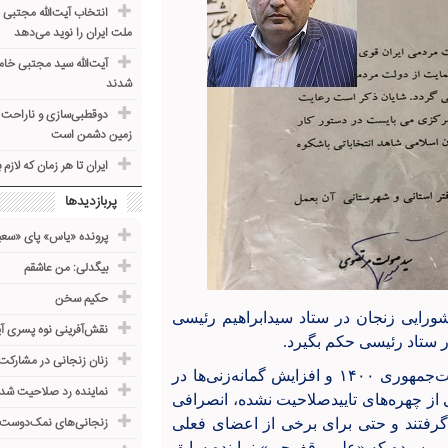
انتخاب آیت‌الله مجتبی خ
ملت ایران را نوید می‌دهد
آیت‌الله سید مجتبی خام
شدند
دوقطبی‌سازی و ناراحت ک
زمین دشمن است
ایران تا هر زمان که لازم
پربازدیدها
پرونده «یاس» پای «سعی
بیگدلی: من عاشقم
حکیم سخن
رایی زنجان در ستاد سیدابراهیم رئیسی
نقش‌آفرینی نوه پسری آی
ر ستاد رئیسی حکم بگیرد.
زنان زنجانی در مشارکت
پس از آن‌که با مشخص‌شدن کاندیداهای نهایی انتخابات ریاست‌جمهوری ۱۴۰۰ و افزایش گمانه‌زنی‌ها در
نماینده رد صلاحیت شده
از چهره‌های تاییدصلاحیت نشده، انصرافی
زنجانی‌های نمک‌دوست
رفتند و حتی برای برخی از اعضای فعلی
بر رسیده که «علی وقف‌چی» نماینده سابق