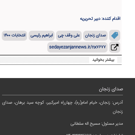
اقدام کننده: دبیر تحریریه
صدای زنجان
علی وقف چی
ابراهیم رئیسی
انتخابات ۱۴۰۰
sedayezanjannews.ir/nx۷۶۷۷
بیشتر بخوانید
صدای زنجان
آدرس: زنجان، خیام امام(ره)، چهارراه امیرکبیر، کوچه سید برهان، صدای
زنجان
مدیر مسئول: مسیح اله سلطانی