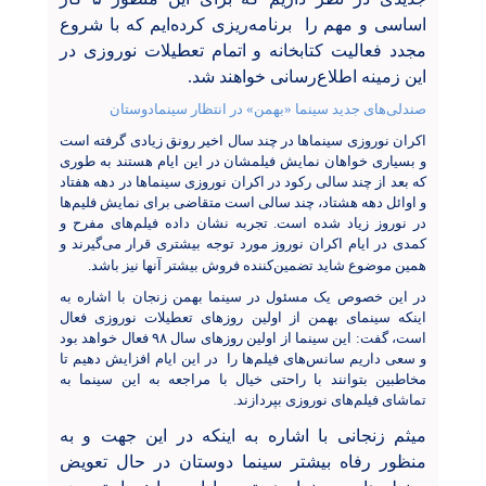
اساسی و مهم را برنامه‌ریزی کرده‌ایم که با شروع
مجدد فعالیت کتابخانه و اتمام تعطیلات نوروزی در
این زمینه اطلاع‌رسانی خواهند شد.
صندلی‌های جدید سینما «بهمن» در انتظار سینمادوستان
اکران نوروزی سینماها در چند سال اخیر رونق زیادی گرفته است
و بسیاری خواهان نمایش فیلمشان در این ایام هستند به طوری
که بعد از چند سالی رکود در اکران نوروزی سینما‌ها در دهه هفتاد
و اوائل دهه هشتاد، چند سالی است متقاضی برای نمایش فلیم‌ها
در نوروز زیاد شده است. تجربه نشان داده فیلم‌های مفرح و
کمدی در ایام اکران نوروز مورد توجه بیشتری قرار می‌گیرند و
همین موضوع شاید تضمین‌کننده فروش بیشتر آنها نیز باشد
.
در این خصوص یک مسئول در سینما بهمن زنجان با اشاره به
اینکه سینمای بهمن از اولین روزهای تعطیلات نوروزی فعال
است، گفت: این سینما از اولین روزهای سال ۹۸ فعال خواهد بود
و سعی داریم سانس‌های فیلم‌ها را در این ایام افزایش دهیم تا
مخاطبین بتوانند با راحتی خیال با مراجعه به این سینما به
تماشای فیلم‌های نوروزی بپردازند.
میثم زنجانی با اشاره به اینکه در این جهت و به
منظور رفاه بیشتر سینما دوستان در حال تعویض