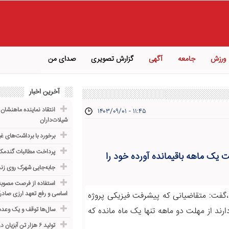
ورزش
جامعه
آگهی
گزارش تصویری
صدای من
آخرین اخبار
انتقاد نماینده ماهنشان 
۱۴۰۳/۰۹/۰۱ - ۱۱:۴۵
شیلات‌داران
برخورد با برداشت‌های غ
پرداخت مطالبات گندمکا
۲۰۰ میلیون تومان در مهلت یک ماهه باقیمانده آورده خود را
جابه‌جایی شهرک روی زنج
استفاده از فرصت مصوبه 
اساسی و رفع تعهد ارزی صادر
،گفت: متقاضیانی که پیشرفت فیزیکی پروژه
۲۰۰ میلیون تومان واریزی دارند از مهلت دو ماهه تنها یک ماه مانده که
سال‌ها توقف و یک وعده 
تولید ۶ هزار تن آبزیان در زنجان