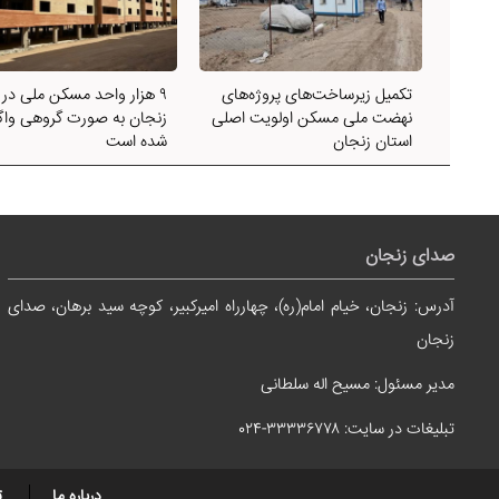
تکمیل زیرساخت‌های پروژه‌های
۹ هزار واحد مسکن ملی در
نهضت ملی مسکن اولویت اصلی
زنجان به صورت گروهی واگذ
استان زنجان
شده است
صدای زنجان
آدرس: زنجان، خیام امام(ره)، چهارراه امیرکبیر، کوچه سید برهان، صدای
زنجان
مدیر مسئول: مسیح اله سلطانی
تبلیغات در سایت: ۳۳۳۳۶۷۷۸-۰۲۴
درباره ما
ت