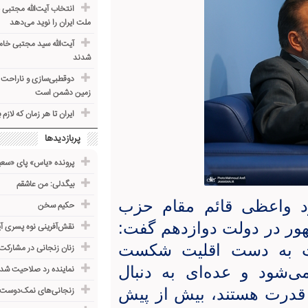
انتخاب آیت‌الله مجتبی خ
ملت ایران را نوید می‌دهد
آیت‌الله سید مجتبی خام
شدند
دوقطبی‌سازی و ناراحت ک
زمین دشمن است
ایران تا هر زمان که لازم
پربازدیدها
پرونده «یاس» پای «سعی
بیگدلی: من عاشقم
 واعظی قائم مقام حزب
حکیم سخن
ور در دولت دوازدهم گفت:
نقش‌آفرینی نوه پسری آی
ولت به دست اقلیت شکست
زنان زنجانی در مشارکت
ی‌شود و عده‌ای به دنبال
نماینده رد صلاحیت شده
 قدرت هستند، بیش از پیش
زنجانی‌های نمک‌دوست