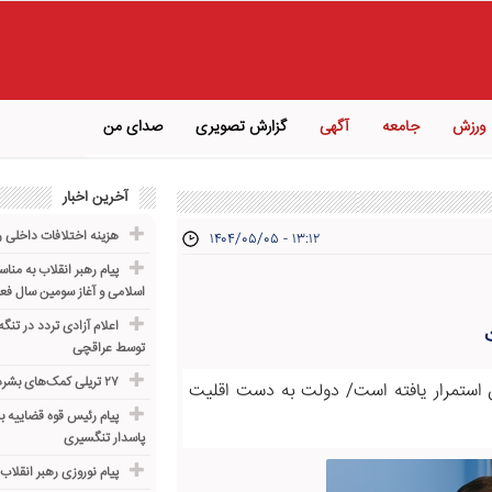
ورزش
جامعه
آگهی
گزارش تصویری
صدای من
آخرین اخبار
هزینه اختلافات داخلی ر
۱۴۰۴/۰۵/۰۵ - ۱۳:۱۲
پیام رهبر انقلاب به من
اسلامی و آغاز سومین سال ف
اعلام آزادی تردد در تنگ
توسط عراقچی
۲۷ تریلی کمک‌های بشردوستانه عراق به ایران رسید
ن استمرار یافته است/ دولت به دست اقلیت
پیام رئیس قوه قضاییه به
پاسدار تنگسیری
پیام نوروزی رهبر انقلاب ب