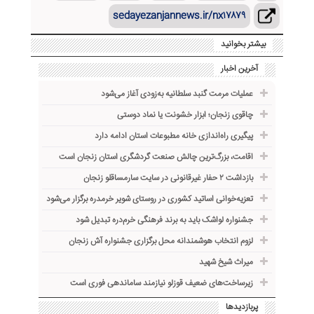
sedayezanjannews.ir/nx۱۷۸۷۹
بیشتر بخوانید
آخرین اخبار
عملیات مرمت گنبد سلطانیه به‌زودی آغاز می‌شود
چاقوی زنجان؛ ابزار خشونت یا نماد دوستی
پیگیری راه‌اندازی خانه مطبوعات استان ادامه دارد
اقامت، بزرگ‌ترین چالش صنعت گردشگری استان زنجان است
بازداشت ۲ حفار غیرقانونی در سایت سارمساقلو زنجان
تعزیه‌خوانی اساتید کشوری در روستای شویر خرمدره برگزار می‌شود
جشنواره لواشک باید به برند فرهنگی خرم‌دره تبدیل شود
لزوم انتخاب هوشمندانه محل برگزاری جشنواره آش زنجان
میراث شیخ شهید
زیرساخت‌های ضعیف قوزلو نیازمند ساماندهی فوری است
پربازدیدها