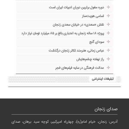
دوره مغول برترین دوران ادبیات ایران است
اسامی هویت‌ساز
نقش «سعدی» در خیابان سعدی زنجان
پروژه ۱۸ ساله زنجان به اعتباری بالغ بر ۸۵ میلیارد تومان نیاز دارد
سودای گنج
عباس زمانی، هنرمند تئاتر زنجان درگذشت
راز نهفته چشم‌هایش
عدالت فرهنگی در سایه فیلم‌های فجر
تبلیغات اینترنتی
صدای زنجان
آدرس: زنجان، خیام امام(ره)، چهارراه امیرکبیر، کوچه سید برهان، صدای