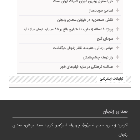
دوره مغول برترین دوران ادبیات ایران است
اسامی هویت‌ساز
نقش «سعدی» در خیابان سعدی زنجان
پروژه ۱۸ ساله زنجان به اعتباری بالغ بر ۸۵ میلیارد تومان نیاز دارد
سودای گنج
عباس زمانی، هنرمند تئاتر زنجان درگذشت
راز نهفته چشم‌هایش
عدالت فرهنگی در سایه فیلم‌های فجر
تبلیغات اینترنتی
صدای زنجان
آدرس: زنجان، خیام امام(ره)، چهارراه امیرکبیر، کوچه سید برهان، صدای
زنجان