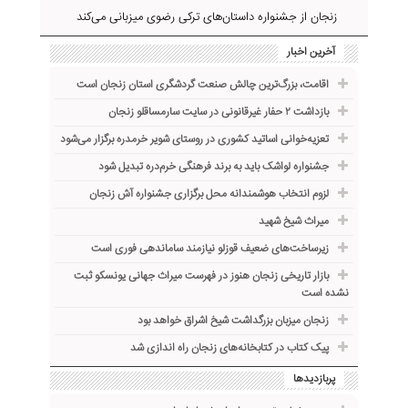
زنجان از جشنواره داستان‌های ترکی رضوی میزبانی می‌کند
آخرین اخبار
اقامت، بزرگ‌ترین چالش صنعت گردشگری استان زنجان است
بازداشت ۲ حفار غیرقانونی در سایت سارمساقلو زنجان
تعزیه‌خوانی اساتید کشوری در روستای شویر خرمدره برگزار می‌شود
جشنواره لواشک باید به برند فرهنگی خرم‌دره تبدیل شود
لزوم انتخاب هوشمندانه محل برگزاری جشنواره آش زنجان
میراث شیخ شهید
زیرساخت‌های ضعیف قوزلو نیازمند ساماندهی فوری است
بازار تاریخی زنجان هنوز در فهرست میراث جهانی یونسکو ثبت
نشده است
زنجان میزبان بزرگداشت شیخ اشراق خواهد بود
پیک کتاب در کتابخانه‌های زنجان راه اندازی شد
پربازدیدها