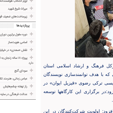
لزوم انتخاب هوشمندانه
میراث شیخ شهید
زیرساخت‌های ضعیف قوز
پربازدیدها
دوره مغول برترین دوران 
اسامی هویت‌ساز
نقش «سعدی» در خیابا
دارد
کل فرهنگ و ارشاد اسلامی استان
سودای گنج
 که با هدف توانمندسازی نویسندگان
عباس زمانی، هنرمند تئ
یسی ترکی رضوی «قیزیل ایوان» در
راز نهفته چشم‌هایش
د:در برگزاری این کارگاهها توسعه
عدالت فرهنگی در سایه ف
.
فزود: اولویت شرکت‌کنندگان در این