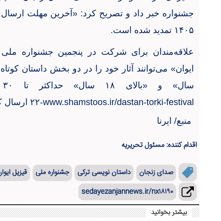
جشنواره خبر داد و تصریح کرد: «آخرین مهلت ارسال آث
۱۴۰۵
تمدید شده است
.
علاقه‌مندان برای شرکت در پنجمین جشنواره ملی
ایوان» می‌توانند آثار خود را در دو بخش داستان کوتا
سال» و «بالای
۱۸
سال» حداکثر تا
۳۰
www.shamstoos.ir/dastan-torki-festival-
۲۲
ارسال ک
منبع/ ایرنا
اقدام کننده: مسئول تحریریه
صدای زنجان
داستان نویسی ترکی
جشنواره ملی
قیزیل ایوا
sedayezanjannews.ir/nx۱۸۱۹۰
بیشتر بخوانید