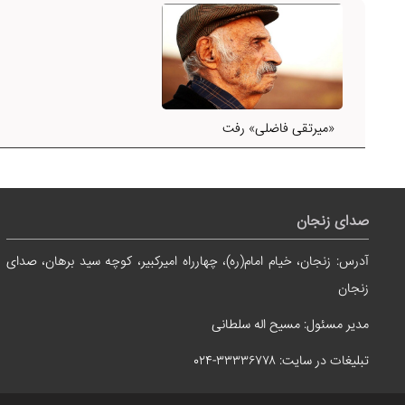
«میرتقی فاضلی» رفت
صدای زنجان
آدرس: زنجان، خیام امام(ره)، چهارراه امیرکبیر، کوچه سید برهان، صدای
زنجان
مدیر مسئول: مسیح اله سلطانی
تبلیغات در سایت: ۳۳۳۳۶۷۷۸-۰۲۴