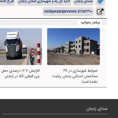
صدای زنجان
اداره کل راه و شهرسازی استان زنجان
طرح اقدا
sedayezanjannews.ir/nx۲۳۰۰
بیشتر بخوانید
ضوابط شهرسازی در ۳۸
افزایش ۱۶.۷ درصدی حم
ساختمان احداثی زنجان رعایت
بین المللی کالا در زنجان
نشده است
صدای زنجان