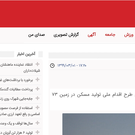
ورزش
جامعه
آگهی
گزارش تصویری
صدای من
آخرین اخبار
انتقاد نماینده ماهنشان 
۱۳۹۹/۰۳/۰۱ - ۱۷:۲۰
شیلات‌داران
برخورد با برداشت‌های غ
پرداخت مطالبات گندمکا
مدیرکل راه و شهرسازی استان زنجان از آغاز فاز نخست اجرای طرح اقدام ملی تولید مسکن در زمین ۷۳
جابه‌جایی شهرک روی زنج
استفاده از فرصت مصوبه 
اساسی و رفع تعهد ارزی صادر
سال‌ها توقف و یک وعده 
تولید ۶ هزار تن آبزیان در زنجان